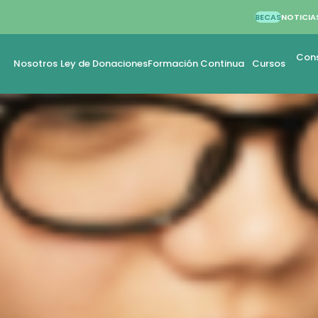
BECAS
NOTICIA
Cons
Nosotros
Ley de Donaciones
Formación Continua
Cursos