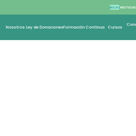
BECAS
NOTICIA
Cons
Nosotros
Ley de Donaciones
Formación Continua
Cursos
AL APRENDIZAJE
 FORMACIÓN DE
 EDUCADORAS