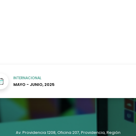
 estudiantes con autismo
Desregulación Emocional
iones Ejecutivas (FE) en
cutivas (FE) en estudiantes
INTERNACIONAL
MAYO - JUNIO, 2025
Av. Providencia 1208, Oficina 207, Providencia, Región