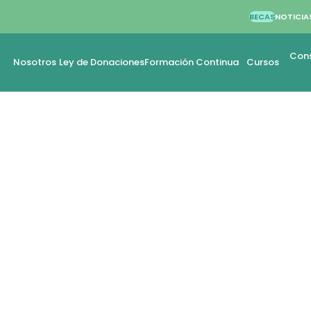
BECAS
NOTICIA
Cons
Nosotros
Ley de Donaciones
Formación Continua
Cursos
PARA ESTUDIANTES
FACTORES DE
en las estrategias de apoyo
litar su aprendizaje y
culum escolar.
io y colaborativo en torno al
estudiantes del Espectro
nitivo y sensorial)