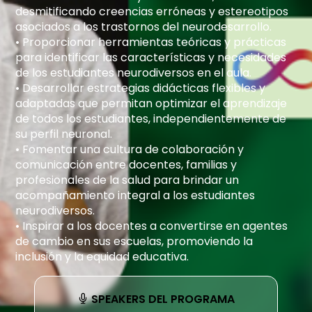
desmitificando creencias erróneas y estereotipos
asociados a los trastornos del neurodesarrollo.
• Proporcionar herramientas teóricas y prácticas
para identificar las características y necesidades
de los estudiantes neurodiversos en el aula.
• Desarrollar estrategias didácticas flexibles y
adaptadas que permitan optimizar el aprendizaje
de todos los estudiantes, independientemente de
su perfil neuronal.
• Fomentar una cultura de colaboración y
comunicación entre docentes, familias y
profesionales de la salud para brindar un
acompañamiento integral a los estudiantes
neurodiversos.
• Inspirar a los docentes a convertirse en agentes
de cambio en sus escuelas, promoviendo la
inclusión y la equidad educativa.
SPEAKERS DEL PROGRAMA