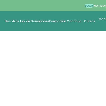
BECAS
NOTICIA
Cons
Nosotros
Ley de Donaciones
Formación Continua
Cursos
ES