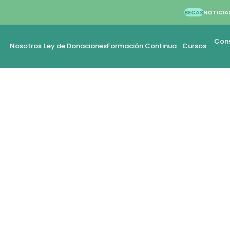
BECAS
NOTICIA
Cons
Nosotros
Ley de Donaciones
Formación Continua
Cursos
LEZ SOTO