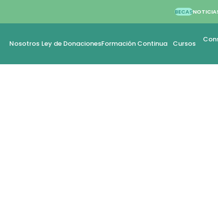
BECAS
NOTICIA
Cons
Nosotros
Ley de Donaciones
Formación Continua
Cursos
EZ