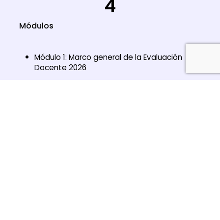
4
Módulos
Módulo 1: Marco general de la Evaluación
Docente 2026
Módulo 2: Portafolio Docente como
herramienta de desarrollo profesional
Módulo 3: Elaboración y reflexión sobre la
práctica pedagógica
Módulo 4: Ajustes 2026: el rol del profesor
jefe y la nueva evidencia
Destinatarios del Programa
Todos quienes participan del proceso