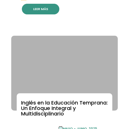
LEER MÁS
Inglés en la Educación Temprana:
ACADEMIA DE FORMACIÓN CONTINUA
Un Enfoque Integral y
Multidisciplinario
ACADEMIA DE
FORMACIÓN
MAYO - JUNIO, 2025