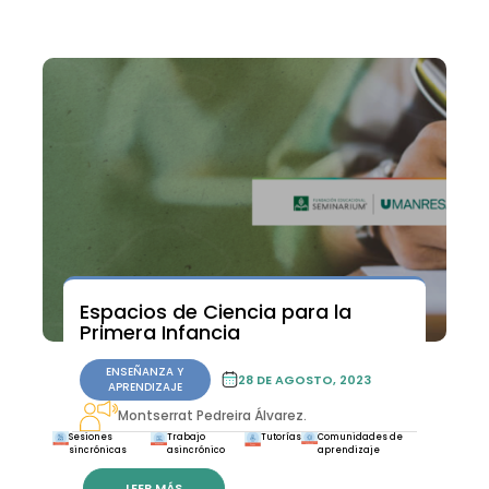
INTERNACIONAL
Espacios de Ciencia para la
ENSEÑANZA Y APRENDIZAJE
Primera Infancia
ENSEÑANZA Y
28 DE AGOSTO, 2023
APRENDIZAJE
Montserrat Pedreira Álvarez.
Sesiones
Trabajo
Tutorías
Comunidades de
sincrónicas
asincrónico
aprendizaje
LEER MÁS