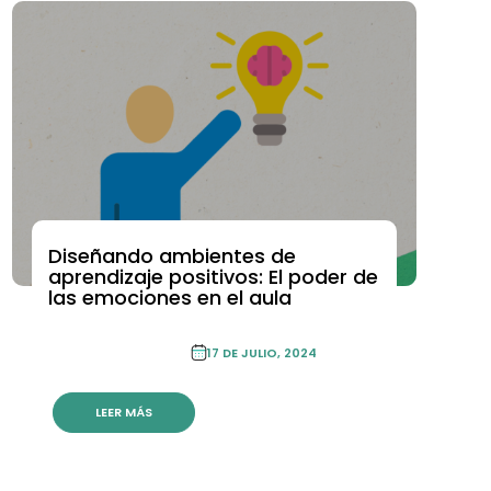
Diseñando ambientes de
ACADEMIA DE FORMACIÓN CONTINUA
aprendizaje positivos: El poder de
las emociones en el aula
ACADEMIA DE
FORMACIÓN
17 DE JULIO, 2024
CONTINUA
LEER MÁS