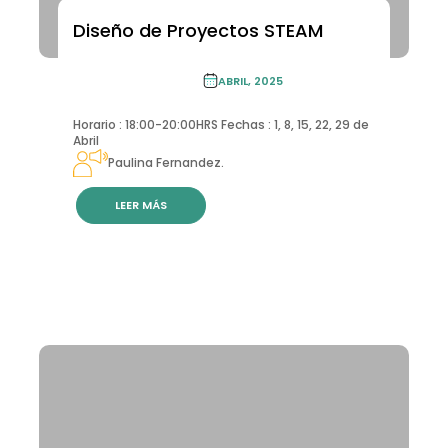
Diseño de Proyectos STEAM
ACADEMIA DE FORMACIÓN CONTINUA
ACADEMIA DE
FORMACIÓN
ABRIL, 2025
CONTINUA
Horario : 18:00-20:00HRS Fechas : 1, 8, 15, 22, 29 de
Abril
Paulina Fernandez.
LEER MÁS