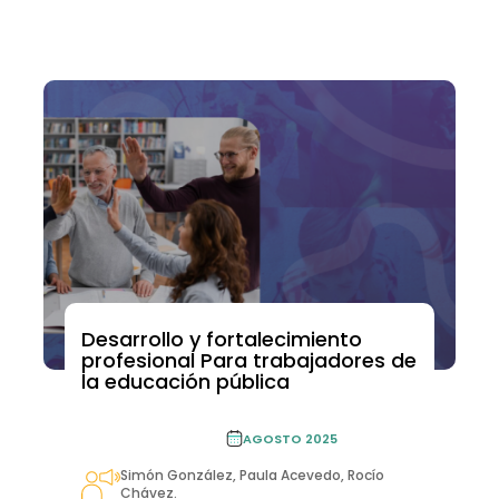
Desarrollo y fortalecimiento
DESARROLLO Y FORTALECIMIENTO PROFESIONAL
profesional Para trabajadores de
la educación pública
DESARROLLO Y
FORTALECIMIENTO
AGOSTO 2025
PROFESIONAL
Simón González, Paula Acevedo, Rocío
Chávez.