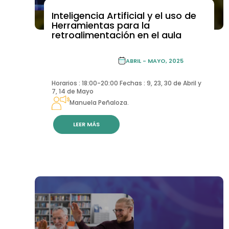
Inteligencia Artificial y el uso de
ACADEMIA DE FORMACIÓN CONTINUA
Herramientas para la
retroalimentación en el aula
ACADEMIA DE
FORMACIÓN
ABRIL - MAYO, 2025
CONTINUA
Horarios : 18:00-20:00 Fechas : 9, 23, 30 de Abril y
7, 14 de Mayo
Manuela Peñaloza.
LEER MÁS