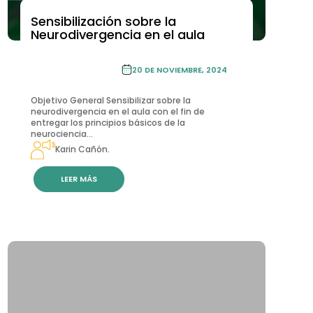
Sensibilización sobre la
ACADEMIA DE FORMACIÓN CONTINUA
Neurodivergencia en el aula
ACADEMIA DE
FORMACIÓN
20 DE NOVIEMBRE, 2024
CONTINUA
Objetivo General Sensibilizar sobre la
neurodivergencia en el aula con el fin de
entregar los principios básicos de la
neurociencia...
Karin Cañón.
LEER MÁS