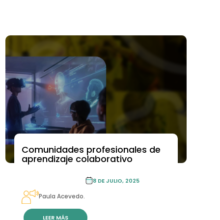
NACIONAL
Comunidades profesionales de
TRANSFORMACIÓN EDUCATIVA
aprendizaje colaborativo
TRANSFORMACIÓN
8 DE JULIO, 2025
EDUCATIVA
Paula Acevedo.
LEER MÁS