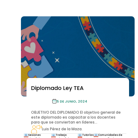
Diplomado Ley TEA
LEY TEA
LEY TEA
5 DE JUNIO, 2024
OBJETIVO DEL DIPLOMADO El objetivo general de
este diplomado es capacitar a los docentes
para que se conviertan en líderes...
Luis Pérez de la Maza.
Sesiones
Trabajo
Tutorías
Comunidades de