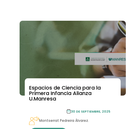
INTERNACIONAL
Espacios de Ciencia para la
PASANTÍA INTERNACIONAL
Primera Infancia Alianza
U.Manresa
PASANTÍA
30 DE SEPTIEMBRE, 2025
INTERNACIONAL
Montserrat Pedreira Álvarez.