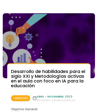
Desarrollo de habilidades para el
LIDERAZGO
siglo XXI y Metodologías activas
en el aula con foco en IA para la
educación
ABRIL - NOVIEMBRE, 2023
LIDERAZGO
60 HORAS CRONOLÓGICAS
Objetivo General: